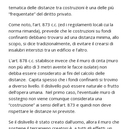
tematica delle distanze tra costruzioni è una delle più
“frequentate” del diritto privato.
Come noto, l’art. 873 c.c. (ed i regolamenti locali cui la
norma rimanda), prevede che le costruzioni su fondi
confinanti debbano trovarsi ad una distanza minima, allo
scopo, si dice tradizionalmente, di evitare il crearsi di
insalubri interstizi tra un edificio e l’altro.
L’art. 878 c.c. stabilisce invece che il muro di cinta (muro
non più alto di 3 metri avente le facce isolate) non
debba essere considerato ai fini del calcolo delle
distanze. Capita spesso che i fondi confinanti si trovino
a diverso livello. Il dislivello può essere naturale o frutto
dell’opera umana. Nel primo caso, l’eventuale muro di
sostegno non viene comunque considerata una
“costruzione” ai sensi dell’art. 873 e quindi non deve
rispettare le distanze ivi previste.
Se il dislivello è stato creato dall’uomo, allora il muro che
sostiene il terrapieno creatosi è, a tutti gli effetti, un