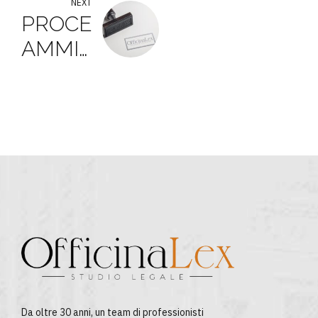
line.
NEXT
PROCESSO
AMMINISTRATIVO:
INVALIDA
LA
NOTIFICA
EFFETTUATA
MEDIANTE
PEC –
CONTRORDINE
Da oltre 30 anni, un team di professionisti