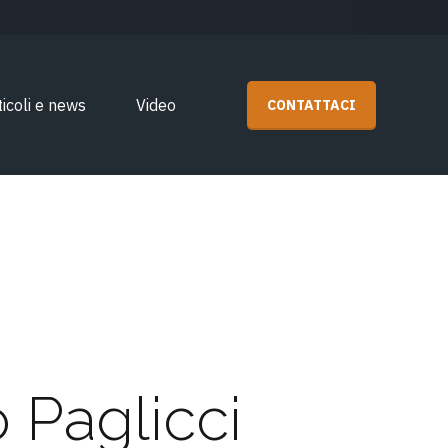
ticoli e news
Video
CONTATTACI
 Paglicci